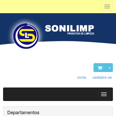
Olá, visitante. Acesse sua
conta
ou
cadastre-se
.
Departamentos