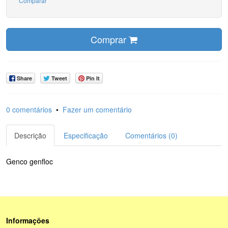
Comparar
Comprar
Share
Tweet
Pin It
0 comentários
•
Fazer um comentário
Descrição
Especificação
Comentários (0)
Genco genfloc
Informações