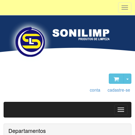
Olá, visitante. Acesse sua
conta
ou
cadastre-se
.
Departamentos