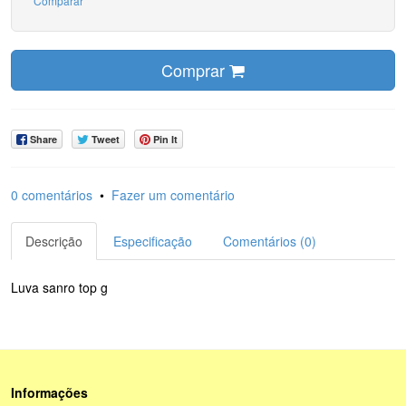
Comparar
Comprar
Share
Tweet
Pin It
0 comentários
•
Fazer um comentário
Descrição
Especificação
Comentários (0)
Luva sanro top g
Informações