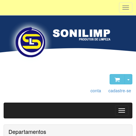
Olá, visitante. Acesse sua
conta
ou
cadastre-se
.
Departamentos