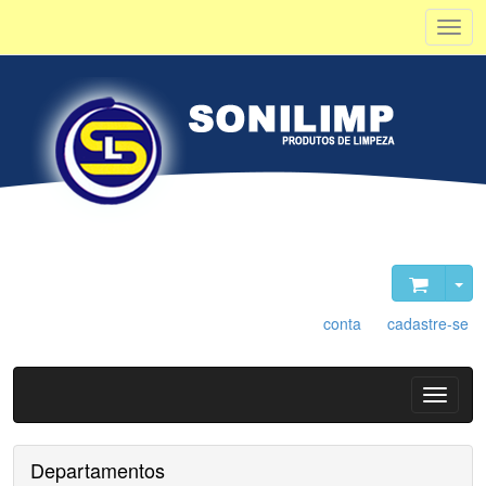
Olá, visitante. Acesse sua
conta
ou
cadastre-se
.
Departamentos