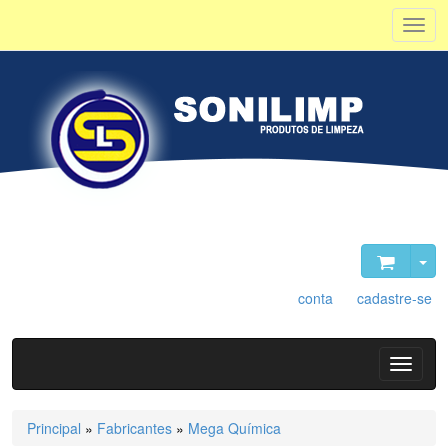
Olá, visitante. Acesse sua
conta
ou
cadastre-se
.
Principal
»
Fabricantes
»
Mega Química